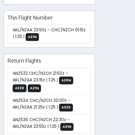
This Flight Number
AKL/NZAA 23:50z - CHC/NZCH 01:15z
| 1:25 |
A21N
Return Flights
ANZ532 CHC/NZCH 21:50z -
AKL/NZAA 23:15z | 1:25 |
A20N
A320
A21N
ANZ534 CHC/NZCH 20:00z -
AKL/NZAA 21:25z | 1:25 |
A320
ANZ536 CHC/NZCH 22:30z -
AKL/NZAA 23:55z | 1:25 |
A21N