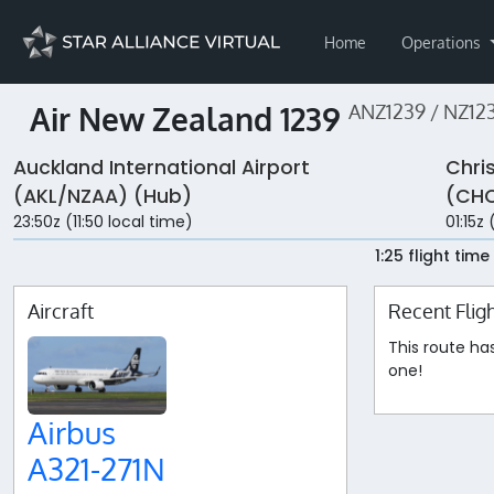
Home
Operations
Air New Zealand 1239
ANZ1239 / NZ12
Auckland International Airport
Chri
(AKL/NZAA) (Hub)
(CHC
23:50z (11:50 local time)
01:15z 
1:25 flight time
Aircraft
Recent Flig
This route ha
one!
Airbus
A321-271N