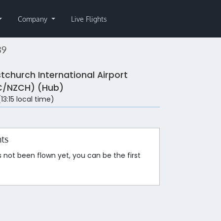
Company
Live Flights
39
stchurch International Airport
/NZCH) (Hub)
(13:15 local time)
hts
s not been flown yet, you can be the first