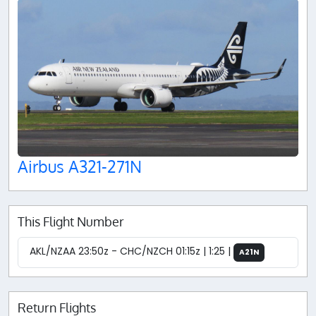
Airbus A321-271N
This Flight Number
AKL/NZAA 23:50z - CHC/NZCH 01:15z | 1:25 |
A21N
Return Flights